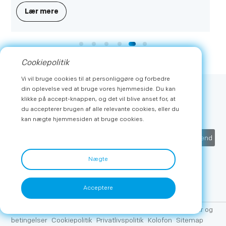
fra den 2. til den 6. september. Med deltagelse af
Lær mere
prestigefyldte medlemmer var Metz Consumer
Electronics GmbH stolt af at præsentere
stjerneprodukter fra to af sine førende mærker - Metz
Classic og METZ blue.
Cookiepolitik
Vi vil bruge cookies til at personliggøre og forbedre
din oplevelse ved at bruge vores hjemmeside. Du kan
klikke på accept-knappen, og det vil blive anset for, at
Abonner
du accepterer brugen af alle relevante cookies, eller du
Få de seneste nyheder og eksklusive tilbud fra METZ
kan nægte hjemmesiden at bruge cookies.
Indsend
Nægte
Acceptere
Copyright © 2026 METZ. Alle rettigheder forbeholdes.
Vilkår og
betingelser
Cookiepolitik
Privatlivspolitik
Kolofon
Sitemap