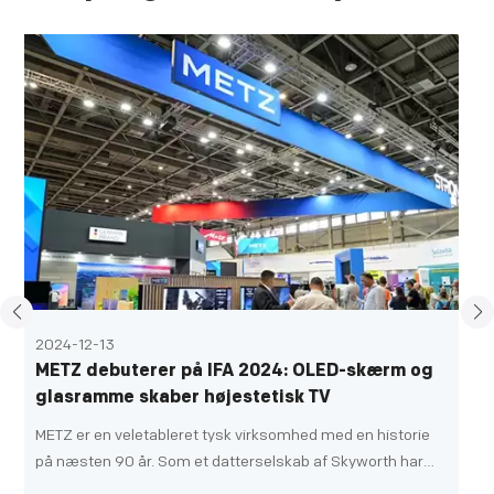
2022-09-02
Metz tager fat på IFA 2022 med fantastiske
udgivelser
BERLIN, 2. september 2022 /PRNewswire/ -- IFA 2022, en
af ​​verdens mest imponerende
forbrugerelektronikmesser, blev afholdt i Berlin, Tyskland