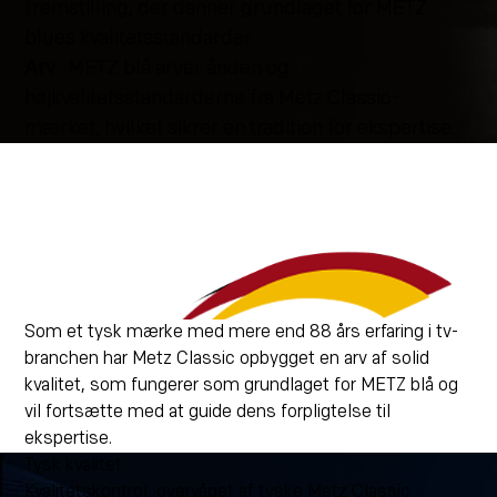
fremstilling, der danner grundlaget for METZ
blues kvalitetsstandarder.
Arv
: METZ blå arver ånden og
højkvalitetsstandarderne fra Metz Classic-
mærket, hvilket sikrer en tradition for ekspertise.
Som et tysk mærke med mere end 88 års erfaring i tv-
branchen har Metz Classic opbygget en arv af solid
kvalitet, som fungerer som grundlaget for METZ blå og
vil fortsætte med at guide dens forpligtelse til
ekspertise.
Tysk kvalitet
Kvalitetskontrol, overvåget af tyske Metz Classic