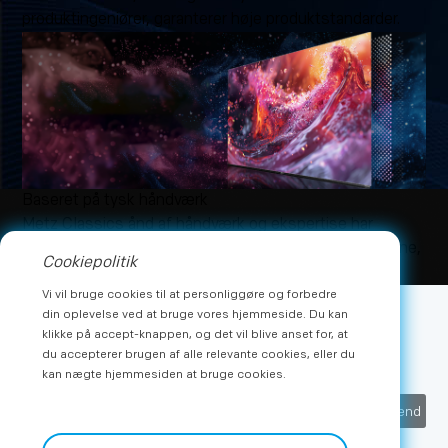
produktingeniører, garanterer høje produktstandarder.
Baseret på tysk håndværk
Metz Classics ånd af håndværk og ekspertise har
opbygget en høj grad af tillid til brandet blandt brugerne,
Cookiepolitik
hvilket danner grundlaget for METZ blue.
Vi vil bruge cookies til at personliggøre og forbedre
din oplevelse ved at bruge vores hjemmeside. Du kan
klikke på accept-knappen, og det vil blive anset for, at
Abonner
du accepterer brugen af alle relevante cookies, eller du
Få de seneste nyheder og eksklusive tilbud fra METZ
kan nægte hjemmesiden at bruge cookies.
Indsend