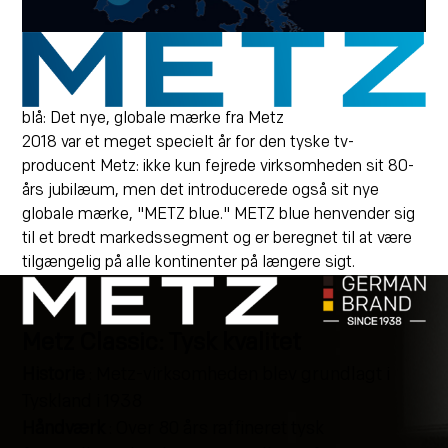
blå: Det nye, globale mærke fra Metz
2018 var et meget specielt år for den tyske tv-
producent Metz: ikke kun fejrede virksomheden sit 80-
års jubilæum, men det introducerede også sit nye
globale mærke, "METZ blue." METZ blue henvender sig
til et bredt markedssegment og er beregnet til at være
tilgængelig på alle kontinenter på længere sigt.
Metz Classic: Tysk kvalitet
Historie
: Metz-virksomheden blev grundlagt i
Tyskland i 1938
Håndværk
: Over 80 års raffineret tysk