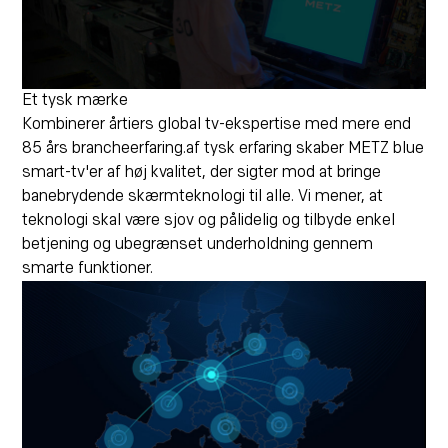
Et tysk mærke
Kombinerer årtiers global tv-ekspertise med mere end
85 års brancheerfaring.
af tysk erfaring skaber METZ blue
smart-tv'er af høj kvalitet, der sigter mod at bringe
banebrydende skærmteknologi til alle. Vi mener, at
teknologi skal være sjov og pålidelig og tilbyde enkel
betjening og ubegrænset underholdning gennem
smarte funktioner.