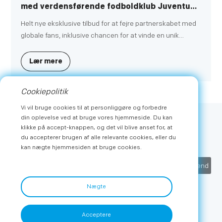
med verdensførende fodboldklub Juventus
for at understøtte dens globale
Helt nye eksklusive tilbud for at fejre partnerskabet med
ekspansionsplan
globale fans, inklusive chancen for at vinde en unik
kampdagsoplevelse
Lær mere
Cookiepolitik
Se mere
Vi vil bruge cookies til at personliggøre og forbedre
din oplevelse ved at bruge vores hjemmeside. Du kan
klikke på accept-knappen, og det vil blive anset for, at
Abonner
du accepterer brugen af alle relevante cookies, eller du
Få de seneste nyheder og eksklusive tilbud fra METZ
kan nægte hjemmesiden at bruge cookies.
Indsend
Nægte
Acceptere