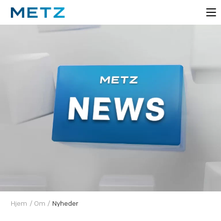
Hjem
/
Om
/
Nyheder