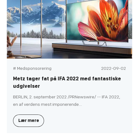
udseende.
# Medsponsorering
2022-09-02
Metz tager fat på IFA 2022 med fantastiske
udgivelser
BERLIN, 2. september 2022 /PRNewswire/ -- IFA 2022,
en af ​​verdens mest imponerende
forbrugerelektronikmesser, blev afholdt i Berlin, Tyskland
fra den 2. til den 6. september. Med deltagelse af
Lær mere
prestigefyldte medlemmer var Metz Consumer
Electronics GmbH stolt af at præsentere