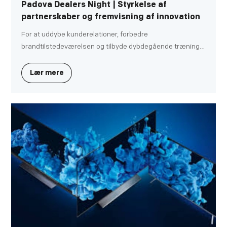
Padova Dealers Night | Styrkelse af
partnerskaber og fremvisning af innovation
For at uddybe kunderelationer, forbedre
brandtilstedeværelsen og tilbyde dybdegående træning i
nøgleprodukter, afholdt vores italienske afdeling med
succes DG Spring Dealer Conference den 13. marts i
Lær mere
Padova, Norditalien.