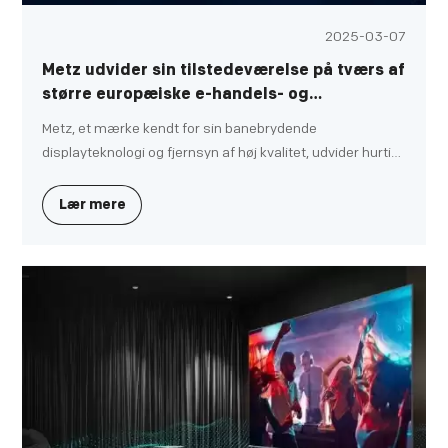
2025-03-07
Metz udvider sin tilstedeværelse på tværs af
større europæiske e-handels- og
detailkanaler
Metz, et mærke kendt for sin banebrydende
displayteknologi og fjernsyn af høj kvalitet, udvider hurtigt
sin tilstedeværelse i Europa. For nylig har Metz med
succes etableret sig på flere førende e-handels- og
Lær mere
detailplatforme og styrket sin position på nøglemarkeder
som Polen, Tjekkiet, Slovakiet og Ungarn.