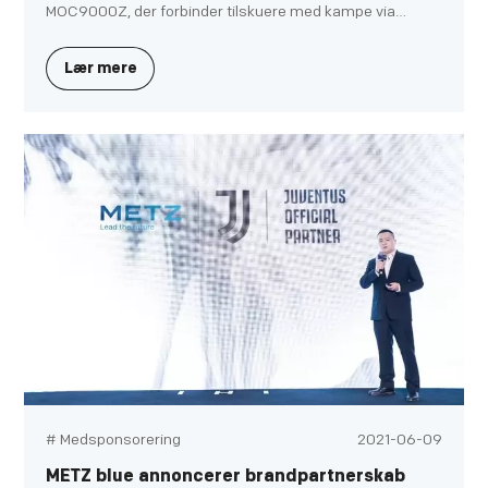
fordybende tv-oplevelser
MOC9000Z, der forbinder tilskuere med kampe via
seeroplevelser på stadion.
Lær mere
# Medsponsorering
2021-06-09
METZ blue annoncerer brandpartnerskab