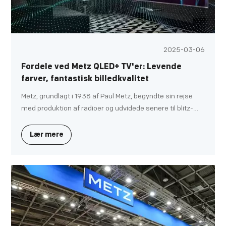
2025-03-06
Fordele ved Metz QLED+ TV'er: Levende
farver, fantastisk billedkvalitet
Metz, grundlagt i 1938 af Paul Metz, begyndte sin rejse
med produktion af radioer og udvidede senere til blitz-
enheder til kameraer og fjernsyn. Gennem årtierne har
Metz løbende udvidet sit virksomhedsbrand.
Lær mere