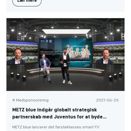
Lær mere
forskellige smart home-platforme, Apple AirPlay 2 og
indbyggede Dolby Atmos-højttalere.
# Medsponsorering
2021-06-25
METZ blue indgår globalt strategisk
partnerskab med Juventus for at byde
italienske fodboldfans velkommen med
METZ blue lancerer det førsteklasses smart-TV