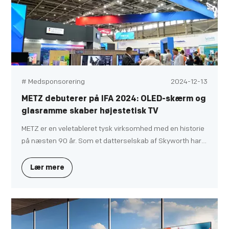
# Medsponsorering
2024-12-13
METZ debuterer på IFA 2024: OLED-skærm og
glasramme skaber højestetisk TV
METZ er en veletableret tysk virksomhed med en historie
på næsten 90 år. Som et datterselskab af Skyworth har
METZ også deltaget i IFA 2024 i Tyskland, hvor de
præsenterede brugerne for digitale lyd- og
Lær mere
videoterminaler, der balancerer høj æstetik og kraftfuld
ydeevne. Derudover fremviste METZ virksomhedens
århundrede lange historie på udstillingsstanden, hvor de
introducerede deres udviklingshistorie og utrættelige
stræben efter avanceret teknologi og et udsøgt