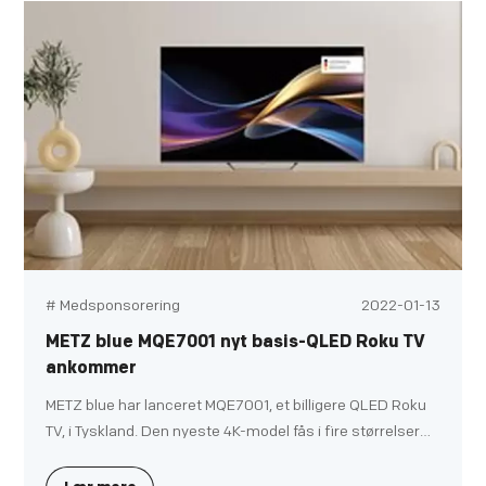
stjerneprodukter fra to af sine førende mærker - Metz
Classic og METZ blue.
# Medsponsorering
2022-01-13
METZ blue MQE7001 nyt basis-QLED Roku TV
ankommer
METZ blue har lanceret MQE7001, et billigere QLED Roku
TV, i Tyskland. Den nyeste 4K-model fås i fire størrelser
op til 65 tommer og understøtter Dolby Vision og
HDR10+. Andre funktioner inkluderer integrationer med