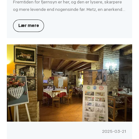
Fremtiden for fjernsyn er her, og den er lysere, skarpere
og mere levende end nogensinde før. Metz, en anerkendt
producent af Mini LED TV, har endnu engang redefineret
underholdningsoplevelsen med sit MNE9000 4K Mini LED
Lær mere
TV.
2025-03-21